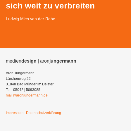
sich weit zu verbreiten
Ludwig Mies van der Rohe
medien
design
| aron
jungermann
Aron Jungermann
Lärchenweg 22
31848 Bad Münder im Deister
Tel.: 05042 | 5093085
mail@aronjungermann.de
Impressum
Datenschutzerklärung