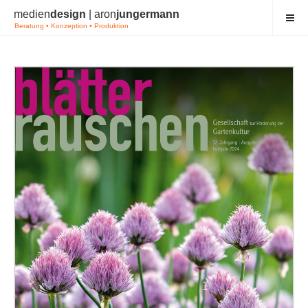
medien
design
| aron
jungermann
Beratung • Konzeption • Produktion